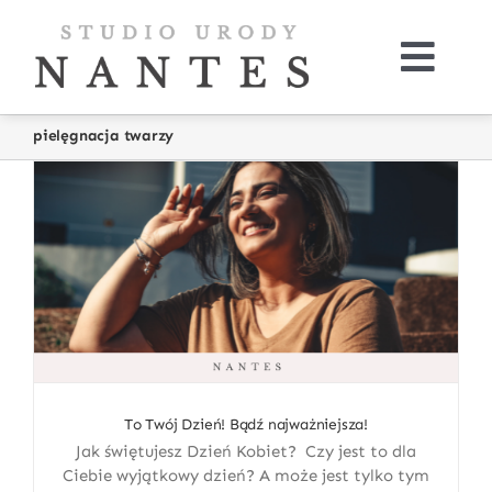
Skip
to
content
Togg
Navi
O nas
pielęgnacja twarzy
Oferta
Kup online
Galeria
Kontakt
To Twój Dzień! Bądź najważniejsza!
Jak świętujesz Dzień Kobiet? Czy jest to dla
Ciebie wyjątkowy dzień? A może jest tylko tym
Aktualności