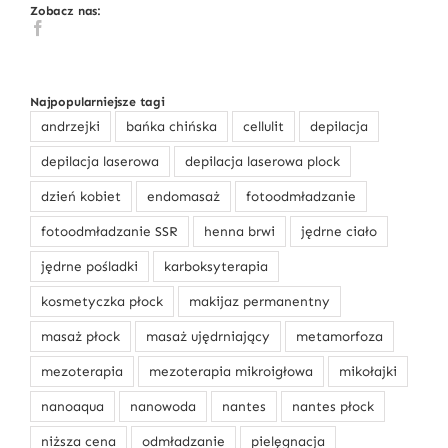
Zobacz nas:
Najpopularniejsze tagi
andrzejki
bańka chińska
cellulit
depilacja
depilacja laserowa
depilacja laserowa plock
dzień kobiet
endomasaż
fotoodmładzanie
fotoodmładzanie SSR
henna brwi
jędrne ciało
jędrne pośladki
karboksyterapia
kosmetyczka płock
makijaz permanentny
masaż płock
masaż ujędrniający
metamorfoza
mezoterapia
mezoterapia mikroigłowa
mikołajki
nanoaqua
nanowoda
nantes
nantes płock
niższa cena
odmładzanie
pielęgnacja