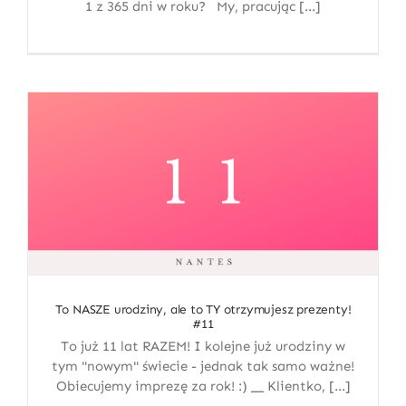
1 z 365 dni w roku? My, pracując [...]
O zabiegach
To NASZE urodziny, ale to TY otrzymujesz prezenty!
#11
To już 11 lat RAZEM! I kolejne już urodziny w
tym "nowym" świecie - jednak tak samo ważne!
Obiecujemy imprezę za rok! :) __ Klientko, [...]