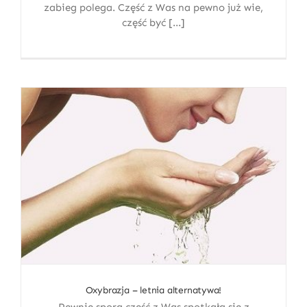
zabieg polega. Część z Was na pewno już wie,
część być [...]
Oxybrazja – letnia alternatywa!
Pewnie spora część z Was spotkała się z