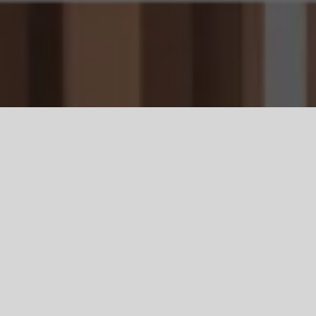
MASZ PYTANIA?
Zadzwoń! Porozmawiajmy o tym, co jeszcze możemy
dla Ciebie zrobić.