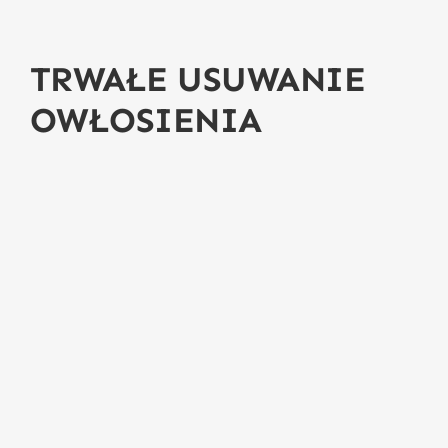
O zabiegach
TRWAŁE USUWANIE
OWŁOSIENIA