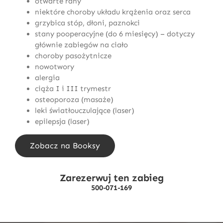
otwarte rany
niektóre choroby układu krążenia oraz serca
grzybica stóp, dłoni, paznokci
stany pooperacyjne (do 6 miesięcy) – dotyczy
głównie zabiegów na ciało
choroby pasożytnicze
nowotwory
alergia
ciąża I i III trymestr
osteoporoza (masaże)
leki światłouczulające (laser)
epilepsja (laser)
Zobacz na Booksy
Zarezerwuj ten zabieg
500-071-169