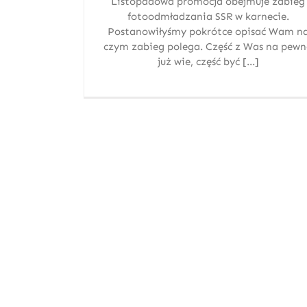
Listopadowa promocja obejmuje zabieg
fotoodmładzania SSR w karnecie.
Postanowiłyśmy pokrótce opisać Wam n
czym zabieg polega. Część z Was na pew
już wie, część być [...]