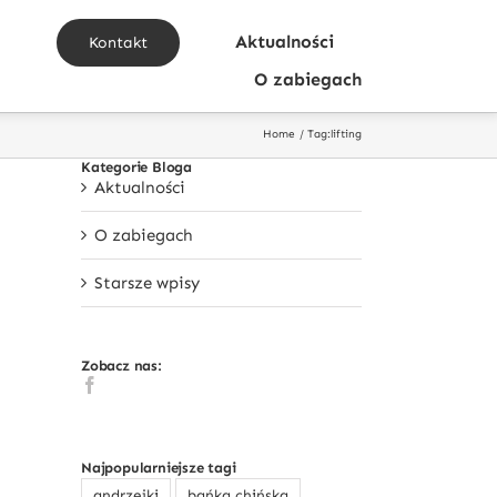
a
Aktualności
Kontakt
O zabiegach
Home
Tag:
lifting
Kategorie Bloga
Aktualności
O zabiegach
Starsze wpisy
Zobacz nas:
Najpopularniejsze tagi
andrzejki
bańka chińska