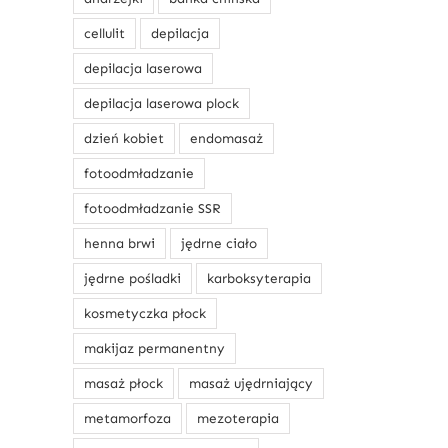
cellulit
depilacja
depilacja laserowa
depilacja laserowa plock
dzień kobiet
endomasaż
fotoodmładzanie
fotoodmładzanie SSR
henna brwi
jędrne ciało
jędrne pośladki
karboksyterapia
kosmetyczka płock
makijaz permanentny
masaż płock
masaż ujędrniający
metamorfoza
mezoterapia