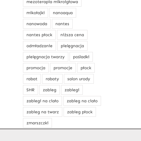
mezoterapia mikroigłowa
mikołajki
nanoaqua
nanowoda
nantes
nantes płock
niższa cena
odmładzanie
pielęgnacja
pielęgnacja twarzy
pośladki
promocja
promocje
płock
rabat
rabaty
salon urody
SHR
zabieg
zabiegi
zabiegi na ciało
zabieg na ciało
zabieg na twarz
zabieg płock
zmarszczki