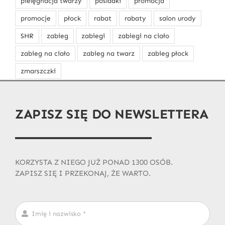
pielęgnacja twarzy
pośladki
promocja
promocje
płock
rabat
rabaty
salon urody
SHR
zabieg
zabiegi
zabiegi na ciało
zabieg na ciało
zabieg na twarz
zabieg płock
zmarszczki
ZAPISZ SIĘ DO NEWSLETTERA
KORZYSTA Z NIEGO JUŻ PONAD 1300 OSÓB.
ZAPISZ SIĘ I PRZEKONAJ, ŻE WARTO.