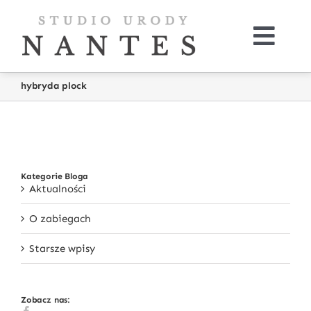
Skip
to
content
Togg
Navi
O nas
hybryda plock
Oferta
Kup online
Kategorie Bloga
Aktualności
Galeria
O zabiegach
Starsze wpisy
Kontakt
Zobacz nas:
Aktualności