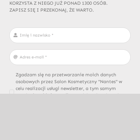
KORZYSTA Z NIEGO JUŻ PONAD 1300 OSÓB.
ZAPISZ SIĘ I PRZEKONAJ, ŻE WARTO.
Zgadzam się na przetwarzanie moich danych
osobowych przez Salon Kosmetyczny "Nantes" w
celu realizacji usługi newsletter, a tym samym
wysyłania mi informacji o produktach, usługach,
promocjach lub nowościach. Wiem, że zgodę tę
mogę w każdej chwili cofnąć.
ZAPISZ SIĘ DO NEWSLETTERA