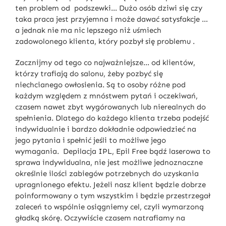
ten problem od podszewki… Dużo osób dziwi się czy
taka praca jest przyjemna i może dawać satysfakcje …
a jednak nie ma nic lepszego niż uśmiech
zadowolonego klienta, który pozbył się problemu .
Zacznijmy od tego co najważniejsze… od klientów,
którzy trafiają do salonu, żeby pozbyć się
niechcianego owłosienia. Są to osoby różne pod
każdym względem z mnóstwem pytań i oczekiwań,
czasem nawet zbyt wygórowanych lub nierealnych do
spełnienia. Dlatego do każdego klienta trzeba podejść
indywidualnie i bardzo dokładnie odpowiedzieć na
jego pytania i spełnić jeśli to możliwe jego
wymagania. Depilacja IPL, Epil Free bądź laserowa to
sprawa indywidualna, nie jest możliwe jednoznaczne
określnie ilości zabiegów potrzebnych do uzyskania
upragnionego efektu. Jeżeli nasz klient będzie dobrze
poinformowany o tym wszystkim i będzie przestrzegał
zaleceń to wspólnie osiągniemy cel, czyli wymarzoną
gładką skórę. Oczywiście czasem natrafiamy na