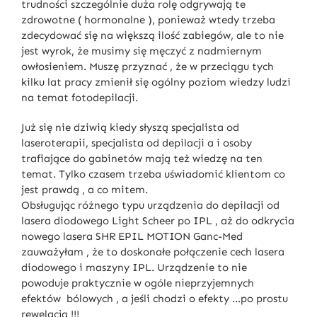
trudności szczególnie duża rolę odgrywają te
zdrowotne ( hormonalne ), ponieważ wtedy trzeba
zdecydować się na większą ilość zabiegów, ale to nie
jest wyrok, że musimy się męczyć z nadmiernym
owłosieniem. Muszę przyznać , że w przeciągu tych
kilku lat pracy zmienił się ogólny poziom wiedzy ludzi
na temat fotodepilacji.
Już się nie dziwią kiedy słyszą specjalista od
laseroterapii, specjalista od depilacji a i osoby
trafiające do gabinetów mają też wiedzę na ten
temat. Tylko czasem trzeba uświadomić klientom co
jest prawdą , a co mitem.
Obsługując różnego typu urządzenia do depilacji od
lasera diodowego Light Scheer po IPL , aż do odkrycia
nowego lasera SHR EPIL MOTION Ganc-Med
zauważyłam , że to doskonałe połączenie cech lasera
diodowego i maszyny IPL. Urządzenie to nie
powoduje praktycznie w ogóle nieprzyjemnych
efektów bólowych , a jeśli chodzi o efekty …po prostu
rewelacja !!!