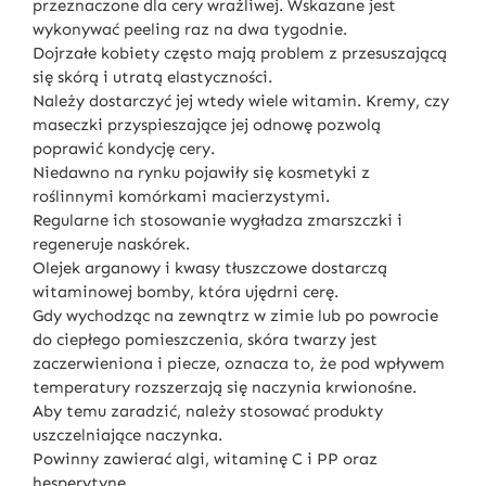
przeznaczone dla cery wrażliwej. Wskazane jest
wykonywać peeling raz na dwa tygodnie.
Dojrzałe kobiety często mają problem z przesuszającą
się skórą i utratą elastyczności.
Należy dostarczyć jej wtedy wiele witamin. Kremy, czy
maseczki przyspieszające jej odnowę pozwolą
poprawić kondycję cery.
Niedawno na rynku pojawiły się kosmetyki z
roślinnymi komórkami macierzystymi.
Regularne ich stosowanie wygładza zmarszczki i
regeneruje naskórek.
Olejek arganowy i kwasy tłuszczowe dostarczą
witaminowej bomby, która ujędrni cerę.
Gdy wychodząc na zewnątrz w zimie lub po powrocie
do ciepłego pomieszczenia, skóra twarzy jest
zaczerwieniona i piecze, oznacza to, że pod wpływem
temperatury rozszerzają się naczynia krwionośne.
Aby temu zaradzić, należy stosować produkty
uszczelniające naczynka.
Powinny zawierać algi, witaminę C i PP oraz
hesperytynę.