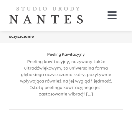
Skip
to
content
Togg
Navi
O nas
oczyszczanie
Oferta
Peeling Kawitacyjny
Peeling kawitacyjny, nazywany także
ultradźwiękowym, to uniwersalna forma
Kup online
głębokiego oczyszczania skóry, pozytywnie
wpływająca również na jej wygląd i jędrność.
Istotą peelingu kawitacyjnego jest
Galeria
zastosowanie wibracji [...]
Kontakt
Aktualności