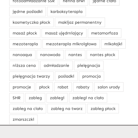
fotoodmładzanie SSR
henna brwi
jędrne ciało
jędrne pośladki
karboksyterapia
kosmetyczka płock
makijaz permanentny
masaż płock
masaż ujędrniający
metamorfoza
mezoterapia
mezoterapia mikroigłowa
mikołajki
nanoaqua
nanowoda
nantes
nantes płock
niższa cena
odmładzanie
pielęgnacja
pielęgnacja twarzy
pośladki
promocja
promocje
płock
rabat
rabaty
salon urody
SHR
zabieg
zabiegi
zabiegi na ciało
zabieg na ciało
zabieg na twarz
zabieg płock
zmarszczki