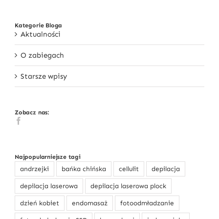
Kategorie Bloga
O zabiegach
Aktualności
O zabiegach
Starsze wpisy
Zobacz nas:
Najpopularniejsze tagi
andrzejki
bańka chińska
cellulit
depilacja
depilacja laserowa
depilacja laserowa plock
dzień kobiet
endomasaż
fotoodmładzanie